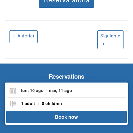
Anterior
Siguiente
Reservations
lun, 10 ago
mar, 11 ago
Check-
Check-
1 adult
0 children
in
in
Book now