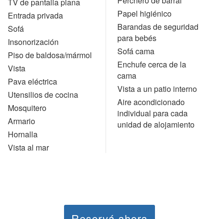
Perchero de barral
TV de pantalla plana
Papel higiénico
Entrada privada
Barandas de seguridad
Sofá
para bebés
Insonorización
Sofá cama
Piso de baldosa/mármol
Enchufe cerca de la
Vista
cama
Pava eléctrica
Vista a un patio interno
Utensilios de cocina
Aire acondicionado
Mosquitero
individual para cada
Armario
unidad de alojamiento
Hornalla
Vista al mar
Reservá ahora