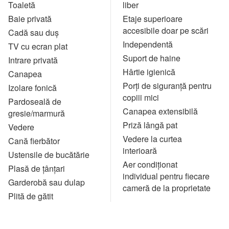
Toaletă
liber
Baie privată
Etaje superioare
accesibile doar pe scări
Cadă sau duş
Independentă
TV cu ecran plat
Suport de haine
Intrare privată
Hârtie igienică
Canapea
Porți de siguranță pentru
Izolare fonică
copiii mici
Pardoseală de
Canapea extensibilă
gresie/marmură
Priză lângă pat
Vedere
Vedere la curtea
Cană fierbător
interioară
Ustensile de bucătărie
Aer condiționat
Plasă de ţânţari
individual pentru fiecare
Garderobă sau dulap
cameră de la proprietate
Plită de gătit