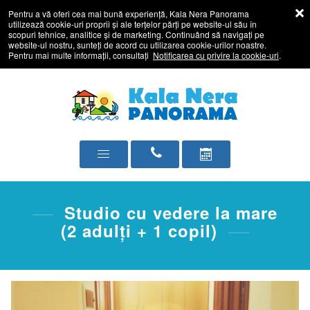
Pentru a vă oferi cea mai bună experiență, Kala Nera Panorama
utilizează cookie-uri proprii și ale terțelor părți pe website-ul său în
scopuri tehnice, analitice și de marketing. Continuând să navigați pe
website-ul nostru, sunteți de acord cu utilizarea cookie-urilor noastre.
Pentru mai multe informații, consultați
Notificarea cu privire la cookie-uri
.
Studio cu vedere la mare
(2 adulţi + 1 copil)